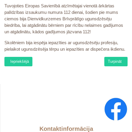
Tuvojoties Eiropas Savienībā atzīmētajai vienotā ārkārtas
palīdzības izsaukumu numura 112 dienai, šodien pie mums
ciemos bija Dienvidkurzemes Brīvprātīgo ugunsdzēsēju
biedrība, lai atgādinātu bērniem par rīcību nelaimes gadījumos
un atgādinātu, kādos gadījumos jāzvana 112!
Skolēniem bija iespēja iepazīties ar ugunsdzēsēju profesiju,
pielaikot ugunsdzēsēja tērpu un iepazīties ar dispečera ikdienu.
Iepriekšējais raksts: Ēnu dienas ekskursija
Nākamais raks
Iepriekšējā
Turpināt
Kontaktinformācija