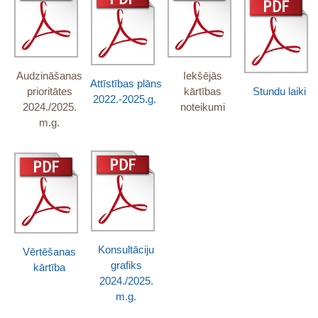
Audzināšanas
Iekšējās
Attīstības plāns
prioritātes
kārtības
Stundu laiki
2022.-2025.g.
2024./2025.
noteikumi
A
m.g.
Konsultāciju
Vērtēšanas
grafiks
kārtība
2024./2025.
m.g.