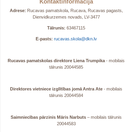
Kontaktinformācija
Adrese:
Rucavas pamatskola, Rucava, Rucavas pagasts,
Dienvidkurzemes novads, LV-3477
Tālrunis:
63467115
E-pasts:
rucavas.skola@dkn.lv
Rucavas pamatskolas direktore Liena Trumpika
- mobilais
tālrunis 20044585
Direktores vietniece izglītības jomā Antra
Ate
- mobilais
tālrunis 20044584
Saimniecības pārzinis Māris Narbuts
– mobilais tālrunis
20044583