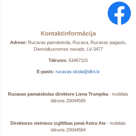
Kontaktinformācija
Adrese:
Rucavas pamatskola, Rucava, Rucavas pagasts,
Dienvidkurzemes novads, LV-3477
Tālrunis:
63467115
E-pasts:
rucavas.skola@dkn.lv
Rucavas pamatskolas direktore Liena Trumpika
- mobilais
tālrunis 20044585
Direktores vietniece izglītības jomā Antra
Ate
- mobilais
tālrunis 20044584