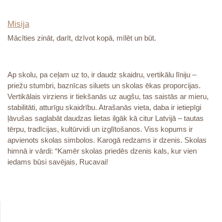
Misija
Mācīties zināt, darīt, dzīvot kopā, mīlēt un būt.
Ap skolu, pa ceļam uz to, ir daudz skaidru, vertikālu līniju –
priežu stumbri, baznīcas siluets un skolas ēkas proporcijas.
Vertikālais virziens ir tiekšanās uz augšu, tas saistās ar mieru,
stabilitāti, atturīgu skaidrību. Atrašanās vieta, daba ir ietiepīgi
ļāvušas saglabāt daudzas lietas ilgāk kā citur Latvijā – tautas
tērpu, tradīcijas, kultūrvidi un izglītošanos. Viss kopums ir
apvienots skolas simbolos. Karogā redzams ir dzenis. Skolas
himnā ir vārdi: “Kamēr skolas priedēs dzenis kals, kur vien
iedams būsi savējais, Rucavai!