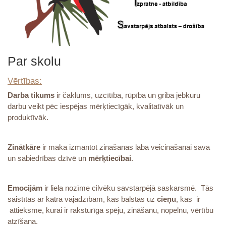
Par skolu
Vērtības:
Darba tikums
ir čaklums, uzcītība, rūpība un griba jebkuru
darbu veikt pēc iespējas mērķtiecīgāk, kvalitatīvāk un
produktīvāk.
Zinātkāre
ir māka izmantot zināšanas labā veicināšanai savā
un sabiedrības dzīvē un
mērķtiecībai
.
Emocijām
ir liela nozīme cilvēku savstarpējā saskarsmē. Tās
saistītas ar katra vajadzībām, kas balstās uz
cieņu
, kas ir
attieksme, kurai ir raksturīga spēju, zināšanu, nopelnu, vērtību
atzīšana.