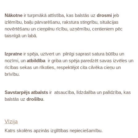
Nākotne
ir turpmākā attīstība, kas balstās uz
drosmi
jeb
izlēmību, baiļu pārvarēšanu, rakstura stingrību, situācijas
novērtēšanu un cieņpilnu rīcību, uzņēmību, centieniem pēc
taisnīgā un labā.
Izpratne
ir spēja, uztvert un pilnīgi saprast satura būtību un
nozīmi, un
atbildība
ir griba un spēja paredzēt savas izvēles un
rīcības sekas un rīkoties, respektējot cita cilvēka cieņu un
brīvību.
Savstarpējs atbalsts
ir atsaucība, līdzdalība un palīdzība, kas
balstās uz
drošību
.
Vīzija
Katrs skolēns apzinās izglītības nepieciešamību.