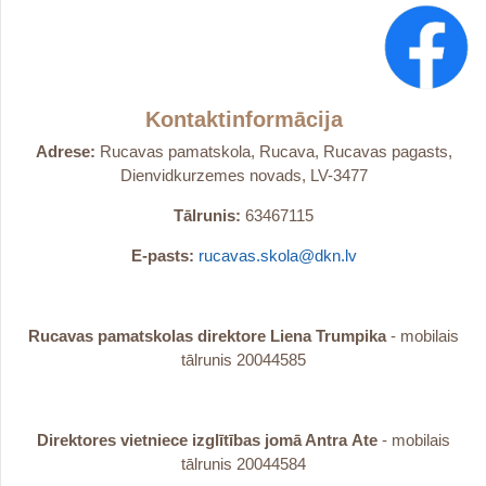
Kontaktinformācija
Adrese:
Rucavas pamatskola, Rucava, Rucavas pagasts,
Dienvidkurzemes novads, LV-3477
Tālrunis:
63467115
E-pasts:
rucavas.skola@dkn.lv
Rucavas pamatskolas direktore Liena Trumpika
- mobilais
tālrunis 20044585
Direktores vietniece izglītības jomā Antra
Ate
- mobilais
tālrunis 20044584