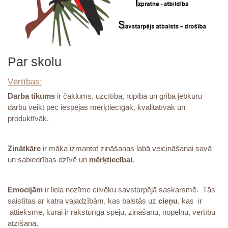
Par skolu
Vērtības:
Darba tikums
ir čaklums, uzcītība, rūpība un griba jebkuru
darbu veikt pēc iespējas mērķtiecīgāk, kvalitatīvāk un
produktīvāk.
Zinātkāre
ir māka izmantot zināšanas labā veicināšanai savā
un sabiedrības dzīvē un
mērķtiecībai
.
Emocijām
ir liela nozīme cilvēku savstarpējā saskarsmē. Tās
saistītas ar katra vajadzībām, kas balstās uz
cieņu
, kas ir
attieksme, kurai ir raksturīga spēju, zināšanu, nopelnu, vērtību
atzīšana.