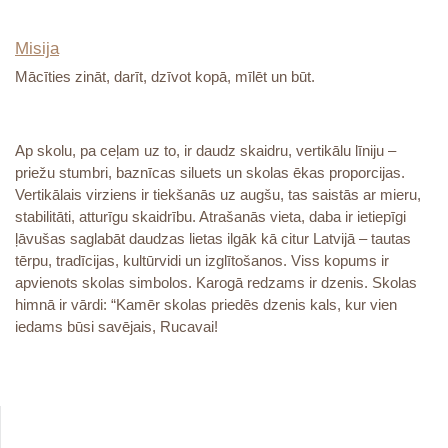
Misija
Mācīties zināt, darīt, dzīvot kopā, mīlēt un būt.
Ap skolu, pa ceļam uz to, ir daudz skaidru, vertikālu līniju –
priežu stumbri, baznīcas siluets un skolas ēkas proporcijas.
Vertikālais virziens ir tiekšanās uz augšu, tas saistās ar mieru,
stabilitāti, atturīgu skaidrību. Atrašanās vieta, daba ir ietiepīgi
ļāvušas saglabāt daudzas lietas ilgāk kā citur Latvijā – tautas
tērpu, tradīcijas, kultūrvidi un izglītošanos. Viss kopums ir
apvienots skolas simbolos. Karogā redzams ir dzenis. Skolas
himnā ir vārdi: “Kamēr skolas priedēs dzenis kals, kur vien
iedams būsi savējais, Rucavai!