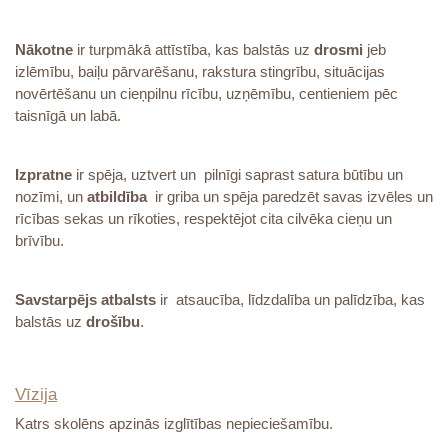
Nākotne
ir turpmākā attīstība, kas balstās uz
drosmi
jeb
izlēmību, baiļu pārvarēšanu, rakstura stingrību, situācijas
novērtēšanu un cieņpilnu rīcību, uzņēmību, centieniem pēc
taisnīgā un labā.
Izpratne
ir spēja, uztvert un pilnīgi saprast satura būtību un
nozīmi, un
atbildība
ir griba un spēja paredzēt savas izvēles un
rīcības sekas un rīkoties, respektējot cita cilvēka cieņu un
brīvību.
Savstarpējs atbalsts
ir atsaucība, līdzdalība un palīdzība, kas
balstās uz
drošību
.
Vīzija
Katrs skolēns apzinās izglītības nepieciešamību.