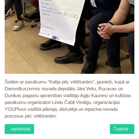
Šodien ar pasākumu “Kafija pēc vēlēšanām”, jaunieši, kopā ar
Dienvidkurzemes novada deputātu Jāni Veitu, Rucavas un
Dunikas pagastu apvienības vadītāju Agiju Kaunesi un kultūras
pasākumu organizatori Lindu Čabli-Vindigu, organizācijas
YOUPluss vadībā plānoja, diskutēja un iepazina novada
procesus pēc vēlēšanām.
Iepriekšējais raksts: 112 diena
Nākamais raks
Iepriekšējā
Turpināt