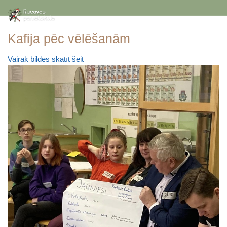
Kafija pēc vēlēšanām
Vairāk bildes skatīt šeit