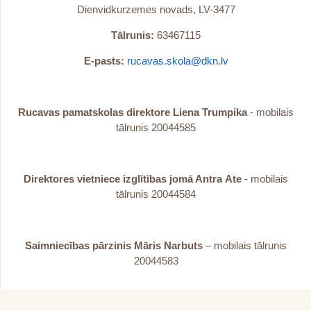
Dienvidkurzemes novads, LV-3477
Tālrunis:
63467115
E-pasts:
rucavas.skola@dkn.lv
Rucavas pamatskolas direktore Liena Trumpika
- mobilais
tālrunis 20044585
Direktores vietniece izglītības jomā Antra
Ate
- mobilais
tālrunis 20044584
Saimniecības pārzinis Māris Narbuts
– mobilais tālrunis
20044583