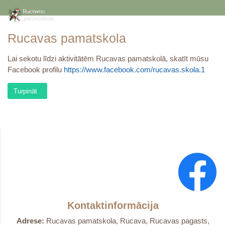
Rucavas pamatskola
Lai sekotu līdzi aktivitātēm Rucavas pamatskolā, skatīt mūsu
Facebook profilu
https://www.facebook.com/rucavas.skola.1
Nākamais raksts: Zinību diena 2024
Turpināt
Kontaktinformācija
Adrese:
Rucavas pamatskola, Rucava, Rucavas pagasts,