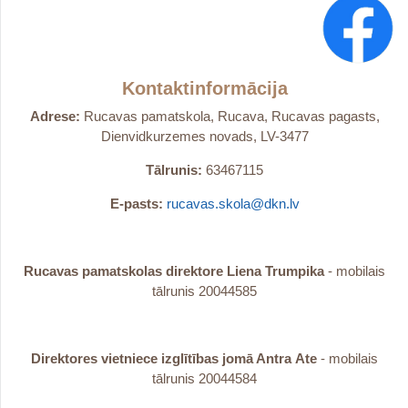
Kontaktinformācija
Adrese:
Rucavas pamatskola, Rucava, Rucavas pagasts,
Dienvidkurzemes novads, LV-3477
Tālrunis:
63467115
E-pasts:
rucavas.skola@dkn.lv
Rucavas pamatskolas direktore Liena Trumpika
- mobilais
tālrunis 20044585
Direktores vietniece izglītības jomā Antra
Ate
- mobilais
tālrunis 20044584