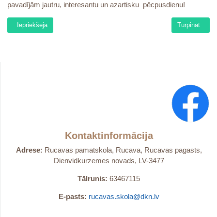
pavadījām jautru, interesantu un azartisku pēcpusdienu!
Iepriekšējais raksts: Dāvaniņas no Vega 1 Serviss
Nākamais raks
Iepriekšējā
Turpināt
Kontaktinformācija
Adrese:
Rucavas pamatskola, Rucava, Rucavas pagasts,
Dienvidkurzemes novads, LV-3477
Tālrunis:
63467115
E-pasts:
rucavas.skola@dkn.lv