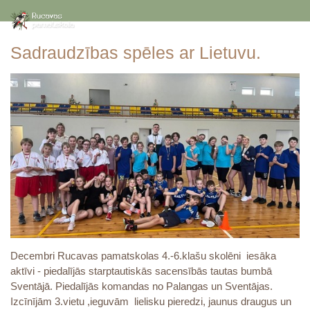
Sadraudzības spēles ar Lietuvu.
Decembri Rucavas pamatskolas 4.-6.klašu skolēni iesāka
aktīvi - piedalījās starptautiskās sacensībās tautas bumbā
Sventājā. Piedalījās komandas no Palangas un Sventājas.
Izcīnījām 3.vietu ,ieguvām lielisku pieredzi, jaunus draugus un