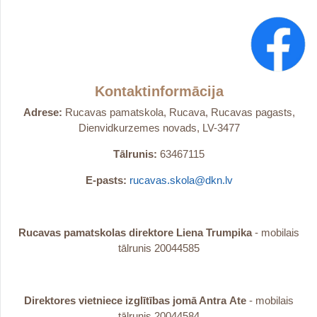
Kontaktinformācija
Adrese:
Rucavas pamatskola, Rucava, Rucavas pagasts,
Dienvidkurzemes novads, LV-3477
Tālrunis:
63467115
E-pasts:
rucavas.skola@dkn.lv
Rucavas pamatskolas direktore Liena Trumpika
- mobilais
tālrunis 20044585
Direktores vietniece izglītības jomā Antra
Ate
- mobilais
tālrunis 20044584