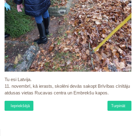
Tu esi Latvija.
11. novembrī, kā ierasts, skolēni devās sakopt Brīvības cīnītāju
atdusas vietas Rucavas centra un Embrekšu kapos.
Iepriekšējais raksts: Patriotu nedēļa 11.-18. novembris
Nākamais rak
Iepriekšējā
Turpināt