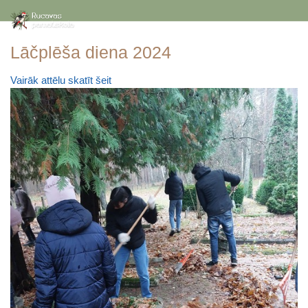
Lāčplēša diena 2024
Vairāk attēlu skatīt šeit