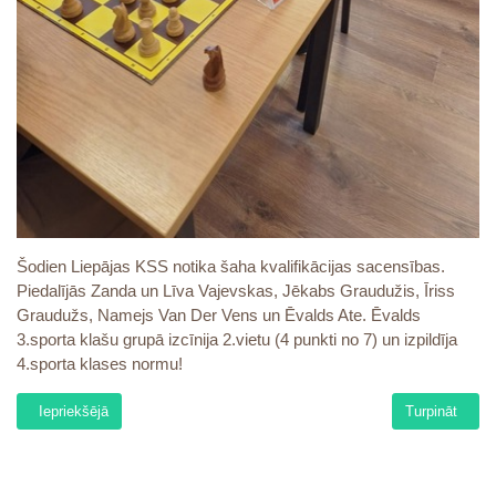
Šodien Liepājas KSS notika šaha kvalifikācijas sacensības.
Piedalījās Zanda un Līva Vajevskas, Jēkabs Graudužis, Īriss
Graudužs, Namejs Van Der Vens un Ēvalds Ate. Ēvalds
3.sporta klašu grupā izcīnija 2.vietu (4 punkti no 7) un izpildīja
4.sporta klases normu!
Iepriekšējais raksts: Lāčplēša diena 2024
Nākamais raks
Iepriekšējā
Turpināt