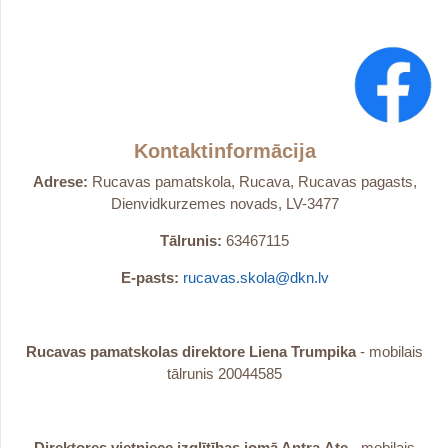
Kontaktinformācija
Adrese:
Rucavas pamatskola, Rucava, Rucavas pagasts,
Dienvidkurzemes novads, LV-3477
Tālrunis:
63467115
E-pasts:
rucavas.skola@dkn.lv
Rucavas pamatskolas direktore Liena Trumpika
- mobilais
tālrunis 20044585
Direktores vietniece izglītības jomā Antra
Ate
- mobilais