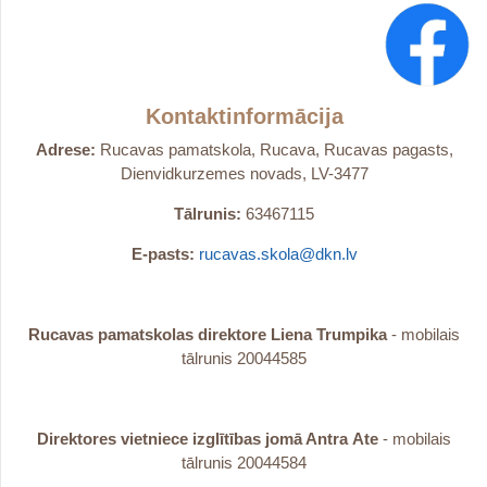
Kontaktinformācija
Adrese:
Rucavas pamatskola, Rucava, Rucavas pagasts,
Dienvidkurzemes novads, LV-3477
Tālrunis:
63467115
E-pasts:
rucavas.skola@dkn.lv
Rucavas pamatskolas direktore Liena Trumpika
- mobilais
tālrunis 20044585
Direktores vietniece izglītības jomā Antra
Ate
- mobilais
tālrunis 20044584