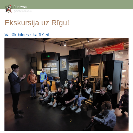
Ekskursija uz Rīgu!
Vairāk bildes skatīt šeit