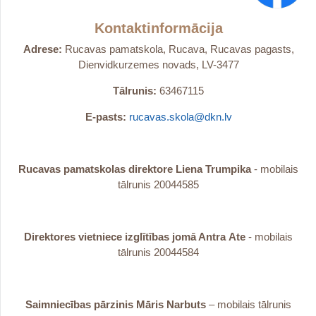
Kontaktinformācija
Adrese:
Rucavas pamatskola, Rucava, Rucavas pagasts,
Dienvidkurzemes novads, LV-3477
Tālrunis:
63467115
E-pasts:
rucavas.skola@dkn.lv
Rucavas pamatskolas direktore Liena Trumpika
- mobilais
tālrunis 20044585
Direktores vietniece izglītības jomā Antra
Ate
- mobilais
tālrunis 20044584
Saimniecības pārzinis Māris Narbuts
– mobilais tālrunis