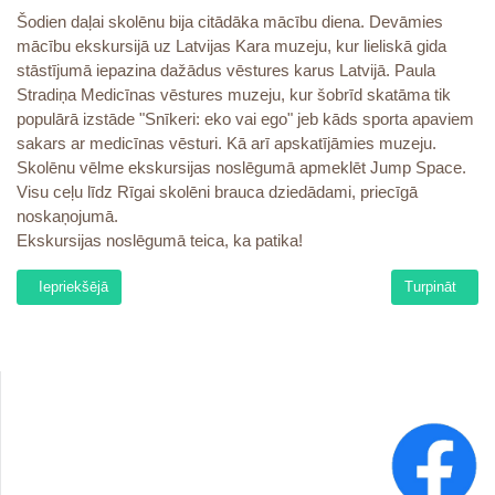
Šodien daļai skolēnu bija citādāka mācību diena. Devāmies
mācību ekskursijā uz Latvijas Kara muzeju, kur lieliskā gida
stāstījumā iepazina dažādus vēstures karus Latvijā. Paula
Stradiņa Medicīnas vēstures muzeju, kur šobrīd skatāma tik
populārā izstāde "Snīkeri: eko vai ego" jeb kāds sporta apaviem
sakars ar medicīnas vēsturi. Kā arī apskatījāmies muzeju.
Skolēnu vēlme ekskursijas noslēgumā apmeklēt Jump Space.
Visu ceļu līdz Rīgai skolēni brauca dziedādami, priecīgā
noskaņojumā.
Ekskursijas noslēgumā teica, ka patika!
Iepriekšējais raksts: Šaha sacensības
Nākamais raks
Iepriekšējā
Turpināt