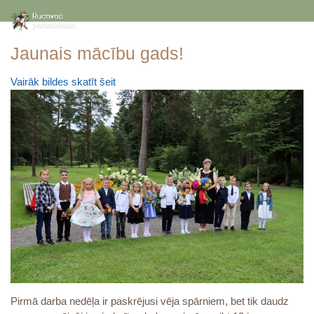
Jaunais mācību gads!
Vairāk bildes skatīt šeit
Pirmā darba nedēļa ir paskrējusi vēja spārniem, bet tik daudz