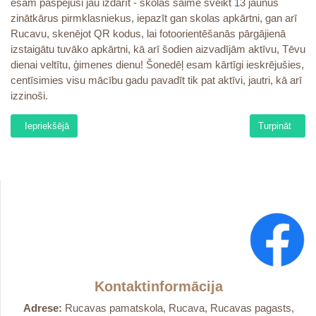
esam paspējuši jau izdarīt - skolas saimē sveikt 13 jaunus
zinātkārus pirmklasniekus, iepazīt gan skolas apkārtni, gan arī
Rucavu, skenējot QR kodus, lai fotoorientēšanās pārgājienā
izstaigātu tuvāko apkārtni, kā arī šodien aizvadījām aktīvu, Tēvu
dienai veltītu, ģimenes dienu! Šonedēļ esam kārtīgi ieskrējušies,
centīsimies visu mācību gadu pavadīt tik pat aktīvi, jautri, kā arī
izzinoši.
Iepriekšējais raksts: Dzejas dienas
Nākamais raks
Iepriekšējā
Turpināt
Kontaktinformācija
Adrese:
Rucavas pamatskola, Rucava, Rucavas pagasts,