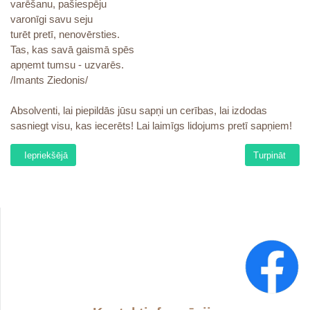
varēšanu, pašiespēju
varonīgi savu seju
turēt pretī, nenovērsties.
Tas, kas savā gaismā spēs
apņemt tumsu - uzvarēs.
/Imants Ziedonis/
Absolventi, lai piepildās jūsu sapņi un cerības, lai izdodas
sasniegt visu, kas iecerēts! Lai laimīgs lidojums pretī sapņiem!
Iepriekšējais raksts: Ķocītis Dziesmu un deju svētkos!
Nākamais raks
Iepriekšējā
Turpināt