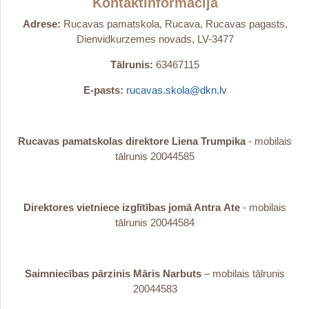
Kontaktinformācija
Adrese:
Rucavas pamatskola, Rucava, Rucavas pagasts,
Dienvidkurzemes novads, LV-3477
Tālrunis:
63467115
E-pasts:
rucavas.skola@dkn.lv
Rucavas pamatskolas direktore Liena Trumpika
- mobilais
tālrunis 20044585
Direktores vietniece izglītības jomā Antra
Ate
- mobilais
tālrunis 20044584
Saimniecības pārzinis Māris Narbuts
– mobilais tālrunis
20044583